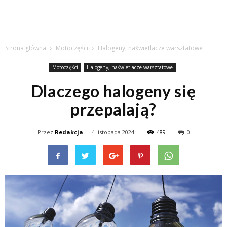
Strona główna
Motoczęści
Halogeny, naświetlacze warsztatowe
Motoczęści
Halogeny, naświetlacze warsztatowe
Dlaczego halogeny się
przepalają?
Przez
Redakcja
-
4 listopada 2024
489
0