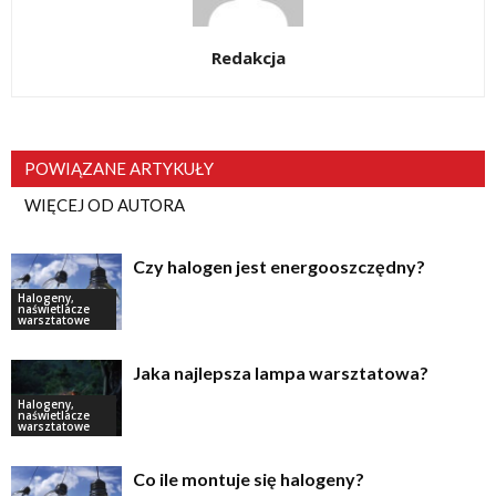
Redakcja
POWIĄZANE ARTYKUŁY
WIĘCEJ OD AUTORA
Czy halogen jest energooszczędny?
Halogeny,
naświetlacze
warsztatowe
Jaka najlepsza lampa warsztatowa?
Halogeny,
naświetlacze
warsztatowe
Co ile montuje się halogeny?