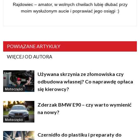
Rajdowiec – amator, w wolnych chwilach lubię dłubać przy
moim wysłużonym aucie i poprawiać jego osiągi :)
POWIĄZANE ARTYKUŁY
WIĘCEJ OD AUTORA
Używana skrzynia ze złomowiska czy
odbudowa własnej? Co naprawdę opłaca
się kierowcy?
Motoczęści
Zderzak BMW E90 – czy warto wymienić
na nowy?
Motoczęści
Czernidło do plastiku i preparaty do