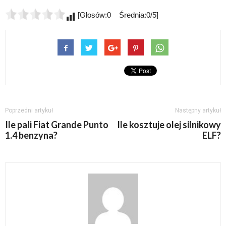
[Głosów:0 Średnia:0/5]
Poprzedni artykuł
Następny artykuł
Ile pali Fiat Grande Punto
Ile kosztuje olej silnikowy
1.4 benzyna?
ELF?