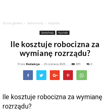
Strona główna
Samochody
Hyundai
Samochody
Hyundai
Ile kosztuje robocizna za
wymianę rozrządu?
Przez
Redakcja
-
25 czerwca 2025
311
0
Ile kosztuje robocizna za wymianę
rozrządu?