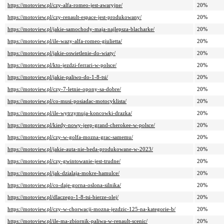
https://motoview.pl/czy-alfa-romeo-jest-awaryjne/
20%
https://motoview.pl/czy-renault-espace-jest-produkowany/
20%
https://motoview.pl/jakie-samochody-maja-najlepsza-blacharke/
20%
https://motoview.pl/ile-wazy-alfa-romeo-giulietta/
20%
https://motoview.pl/jakie-oswietlenie-do-wiaty/
20%
https://motoview.pl/kto-jezdzi-ferrari-w-polsce/
20%
https://motoview.pl/jakie-paliwo-do-1-8-tsi/
20%
https://motoview.pl/czy-7-letnie-opony-sa-dobre/
20%
https://motoview.pl/co-musi-posiadac-motocyklista/
20%
https://motoview.pl/ile-wytrzymuja-koncowki-drazka/
20%
https://motoview.pl/kiedy-nowy-jeep-grand-cherokee-w-polsce/
20%
https://motoview.pl/czy-w-golfa-mozna-grac-samemu/
20%
https://motoview.pl/jakie-auta-nie-beda-produkowane-w-2023/
20%
https://motoview.pl/czy-gwintowanie-jest-trudne/
20%
https://motoview.pl/jak-dzialaja-mokre-hamulce/
20%
https://motoview.pl/co-daje-gorna-oslona-silnika/
20%
https://motoview.pl/dlaczego-1-8-tsi-bierze-olej/
20%
https://motoview.pl/czy-w-chorwacji-mozna-jezdzic-125-na-kategorie-b/
20%
https://motoview.pl/ile-ma-zbiornik-paliwa-w-renault-scenic/
20%