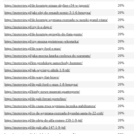
https://motoview.pl/ile-kosztuje-nissan-skyline-r34-w-japonii/
20%
https://motoview.pl/jaki-olej-do-renault-scenic-3-1-6-benzyna/
20%
https://motoview.pl/ile-kosztuje-wymiana-rozrzadu-w-suzuki-grand-vitara/
20%
https://motoview.pl/czy-b-e-daje-t/
20%
https://motoview.pl/ile-kosztuje-sprzeglo-do-fiata-punto/
20%
https://motoview.pl/czy-mozna-gwintowac-wkretarka/
20%
https://motoview.pl/ile-wazy-ford-s-max/
20%
https://motoview.pl/jaka-mocna-latarka-czolowa-do-warsztatu/
20%
https://motoview.pl/kto-produkuje-samochody-hummer/
20%
https://motoview.pl/jak-wyciszyc-silnik-1-9-tdi/
20%
https://motoview.pl/ile-wazy-fiat-bravo/
20%
https://motoview.pl/ile-pali-ford-c-max-1-8-benzyna/
20%
https://motoview.pl/kiedy-nowe-maserati-quattroporte/
20%
https://motoview.pl/ile-pali-ferrari-portofino/
20%
https://motoview.pl/ile-czasu-trwa-wymiana-lacznika-stabilizatora/
20%
https://motoview.pl/co-ile-wymiana-rozrzadu-hyundai-santa-fe-22-crdi/
20%
https://motoview.pl/ile-oleju-do-alfa-romeo-159-1-9-jtd/
20%
https://motoview.pl/ile-pali-alfa-147-1-9-jtd/
20%