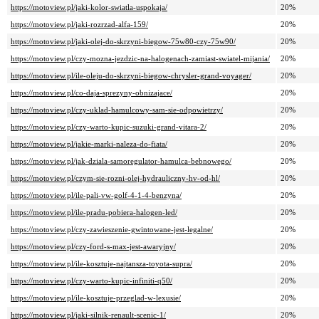
https://motoview.pl/jaki-kolor-swiatla-uspokaja/
20%
https://motoview.pl/jaki-rozrzad-alfa-159/
20%
https://motoview.pl/jaki-olej-do-skrzyni-biegow-75w80-czy-75w90/
20%
https://motoview.pl/czy-mozna-jezdzic-na-halogenach-zamiast-swiatel-mijania/
20%
https://motoview.pl/ile-oleju-do-skrzyni-biegow-chrysler-grand-voyager/
20%
https://motoview.pl/co-daja-sprezyny-obnizajace/
20%
https://motoview.pl/czy-uklad-hamulcowy-sam-sie-odpowietrzy/
20%
https://motoview.pl/czy-warto-kupic-suzuki-grand-vitara-2/
20%
https://motoview.pl/jakie-marki-naleza-do-fiata/
20%
https://motoview.pl/jak-dziala-samoregulator-hamulca-bebnowego/
20%
https://motoview.pl/czym-sie-rozni-olej-hydrauliczny-hv-od-hl/
20%
https://motoview.pl/ile-pali-vw-golf-4-1-4-benzyna/
20%
https://motoview.pl/ile-pradu-pobiera-halogen-led/
20%
https://motoview.pl/czy-zawieszenie-gwintowane-jest-legalne/
20%
https://motoview.pl/czy-ford-s-max-jest-awaryjny/
20%
https://motoview.pl/ile-kosztuje-najtansza-toyota-supra/
20%
https://motoview.pl/czy-warto-kupic-infiniti-q50/
20%
https://motoview.pl/ile-kosztuje-przeglad-w-lexusie/
20%
https://motoview.pl/jaki-silnik-renault-scenic-1/
20%