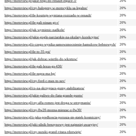
https://motoview.pl/jakie-felgi-do-renault-espace-3/
20%
https://motoview.pl/czy-halogeny-w-motocyklu-sa-legalne/
20%
https://motoview.pl/ile-kosztuje-wymiana-rozrzadu-w-renault/
20%
https://motoview.pl/ile-pali-nissan-gt-r/
20%
https://motoview.pl/jak-wymienic-nadkole/
20%
https://motoview.pl/jakie-gogle-narciarskie-na-okulary-korekcyjne/
20%
https://motoview.pl/z-czego-wynika-samowzmocnienie-hamulcow-bebnowych/
20%
https://motoview.pl/ile-to-35-psi/
20%
https://motoview.pl/jak-dobrac-wiertlo-do-wkretow/
20%
https://motoview.pl/ile-pali-lexus-gs-430/
20%
https://motoview.pl/ile-supra-ma-hp/
20%
https://motoview.pl/czy-ford-c-max-to-suv/
20%
https://motoview.pl/co-na-skrzypiace-gumy-stabilizatora/
20%
https://motoview.pl/jakie-paliwo-do-fiata-grande-punto/
20%
https://motoview.pl/czy-alfa-romeo-jest-droga-w-utrzymaniu/
20%
https://motoview.pl/czy-0w20-mozna-mieszac-z-0w30/
20%
https://motoview.pl/z-jaka-predkoscia-porusza-sie-statek-kosmiczny/
20%
https://motoview.pl/jaki-silnik-benzynowy-jest-najmniej-awaryjny/
20%
https://motoview.pl/czy-suzuki-grand-vitara-rdzewieje/
20%