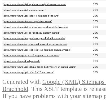
https://motoview.pl/jaki-gwint-ma-najwieksza-sprawnosc/
20%
https://motoview.pl/jakie-punto-kupic/
20%
https://motoview.pl/jak-dbac-o-hamulce-bebnowe/
20%
https://motoview.pl/ile-kosztuje-kia-sorento/
20%
https://motoview.pl/jaki-olej-zaleca-producent-do-hyundai/
20%
https://motoview.pl/co-po-japonsku-znaczy-suzuki/
20%
https://motoview.pl/ile-pradu-zuzywa-lodowka-na-dobe/
20%
https://motoview.pl/czy-drazek-kierowniczy-moze-stukac/
20%
https://motoview.pl/jak-odblokowac-hamulce-pneumatyczne/
20%
https://motoview.pl/czy-na-kampera-trzeba-miec-c/
20%
https://motoview.pl/kiedy-astra-6/
20%
https://motoview.pl/jak-dziala-naped-hybrydowy-w-suzuki-vitara/
20%
https://motoview.pl/jaki-olej-0w20-do-lexusa/
20%
Generated with
Google (XML) Sitemaps G
Brachhold
. This XSLT template is releas
If you have problems with your sitemap p