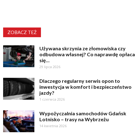
ZOBACZ TEŻ
Używana skrzynia ze złomowiska czy
odbudowa własnej? Co naprawdę opłaca
się...
29 lipca 2026
Dlaczego regularny serwis opon to
inwestycja w komfort i bezpieczeństwo
jazdy?
1 czerwca 2026
Wypożyczalnia samochodów Gdańsk
Lotnisko – trasy na Wybrzeżu
14 kwietnia 2026