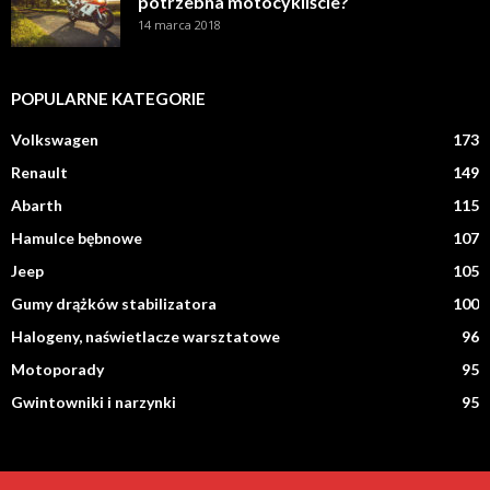
potrzebna motocykliście?
14 marca 2018
POPULARNE KATEGORIE
Volkswagen
173
Renault
149
Abarth
115
Hamulce bębnowe
107
Jeep
105
Gumy drążków stabilizatora
100
Halogeny, naświetlacze warsztatowe
96
Motoporady
95
Gwintowniki i narzynki
95