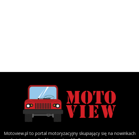
Motoview.pl to portal motoryzacyjny skupiający się na nowinkach