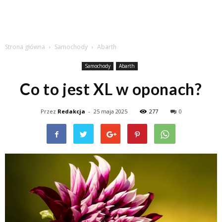
Strona główna
Samochody
Abarth
Samochody
Abarth
Co to jest XL w oponach?
Przez
Redakcja
-
25 maja 2025
277
0