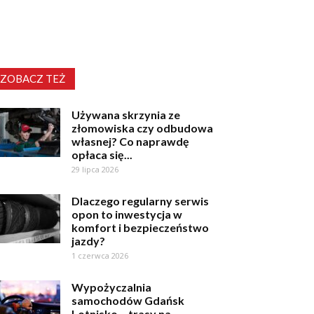
ZOBACZ TEŻ
Używana skrzynia ze
złomowiska czy odbudowa
własnej? Co naprawdę
opłaca się...
29 lipca 2026
Dlaczego regularny serwis
opon to inwestycja w
komfort i bezpieczeństwo
jazdy?
1 czerwca 2026
Wypożyczalnia
samochodów Gdańsk
Lotnisko – trasy na