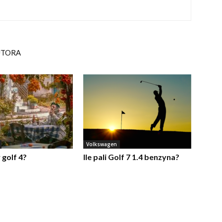
UTORA
Volkswagen
w golf 4?
Ile pali Golf 7 1.4 benzyna?