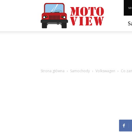
Motoview.pl
so
S
Strona główna
Samochody
Volkswagen
Co zam