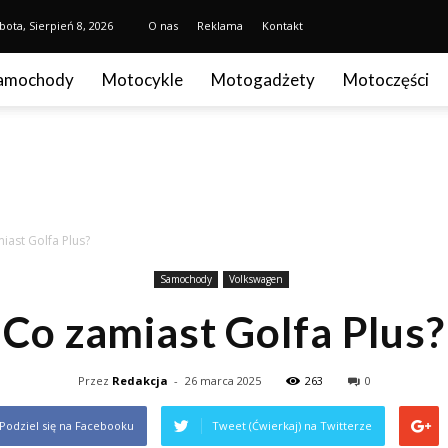
bota, Sierpień 8, 2026
O nas
Reklama
Kontakt
amochody
Motocykle
Motogadżety
Motoczęści
iast Golfa Plus?
Samochody
Volkswagen
Co zamiast Golfa Plus?
Przez
Redakcja
-
26 marca 2025
263
0
Podziel się na Facebooku
Tweet (Ćwierkaj) na Twitterze