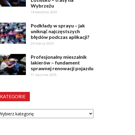
Wybrzeżu
14 kwietnia 2026
Podkłady w sprayu – jak
uniknąć najczęstszych
błędów podczas aplikacji?
26 marca 2026
Profesjonalny mieszalnik
lakierów – fundament
sprawnej renowacji pojazdu
31 stycznia 2026
KATEGORIE
tegorie