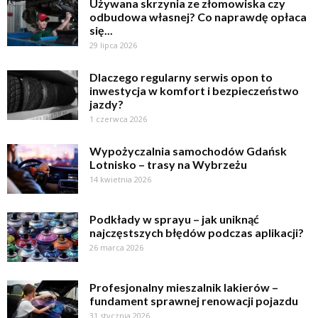
Używana skrzynia ze złomowiska czy
odbudowa własnej? Co naprawdę opłaca
się...
29 lipca 2026
Dlaczego regularny serwis opon to
inwestycja w komfort i bezpieczeństwo
jazdy?
1 czerwca 2026
Wypożyczalnia samochodów Gdańsk
Lotnisko – trasy na Wybrzeżu
14 kwietnia 2026
Podkłady w sprayu – jak uniknąć
najczęstszych błędów podczas aplikacji?
26 marca 2026
Profesjonalny mieszalnik lakierów –
fundament sprawnej renowacji pojazdu
31 stycznia 2026