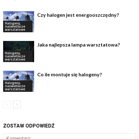
Czy halogen jest energooszczędny?
Halogeny,
naświetlacze
warsztatowe
Jaka najlepsza lampa warsztatowa?
Halogeny,
naświetlacze
warsztatowe
Co ile montuje się halogeny?
Halogeny,
naświetlacze
warsztatowe
ZOSTAW ODPOWIEDŹ