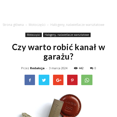
Strona główna
Motoczęści
Halogeny, naświetlacze warsztatowe
Motoczęści
Halogeny, naświetlacze warsztatowe
Czy warto robić kanał w
garażu?
Przez
Redakcja
-
3 marca 2024
442
0