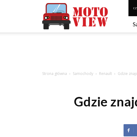
Motoview.pl
cz
S
Strona główna
Samochody
Renault
Gdzie znajd
Gdzie znaj