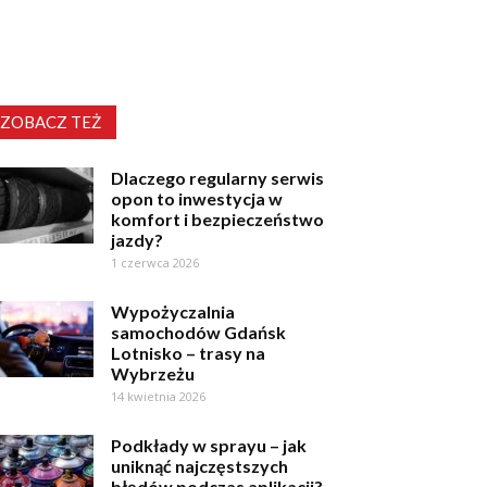
ZOBACZ TEŻ
Dlaczego regularny serwis
opon to inwestycja w
komfort i bezpieczeństwo
jazdy?
1 czerwca 2026
Wypożyczalnia
samochodów Gdańsk
Lotnisko – trasy na
Wybrzeżu
14 kwietnia 2026
Podkłady w sprayu – jak
uniknąć najczęstszych
błędów podczas aplikacji?