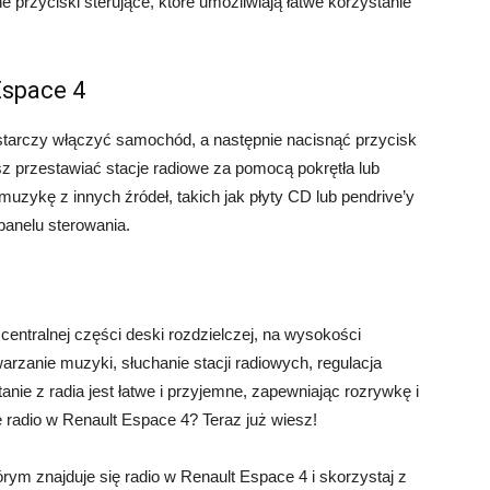
e przyciski sterujące, które umożliwiają łatwe korzystanie
Espace 4
starczy włączyć samochód, a następnie nacisnąć przycisk
z przestawiać stacje radiowe za pomocą pokrętła lub
uzykę z innych źródeł, takich jak płyty CD lub pendrive’y
anelu sterowania.
entralnej części deski rozdzielczej, na wysokości
twarzanie muzyki, słuchanie stacji radiowych, regulacja
tanie z radia jest łatwe i przyjemne, zapewniając rozrywkę i
ę radio w Renault Espace 4? Teraz już wiesz!
rym znajduje się radio w Renault Espace 4 i skorzystaj z