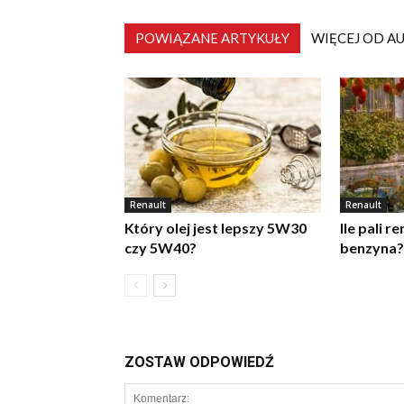
POWIĄZANE ARTYKUŁY
WIĘCEJ OD A
Renault
Renault
Który olej jest lepszy 5W30
Ile pali r
czy 5W40?
benzyna?
ZOSTAW ODPOWIEDŹ