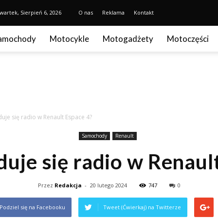
wartek, Sierpień 6, 2026
O nas
Reklama
Kontakt
amochody
Motocykle
Motogadżety
Motoczęści
uje się radio w Renault Espace 4?
Samochody
Renault
duje się radio w Renaul
Przez
Redakcja
-
20 lutego 2024
747
0
Podziel się na Facebooku
Tweet (Ćwierkaj) na Twitterze