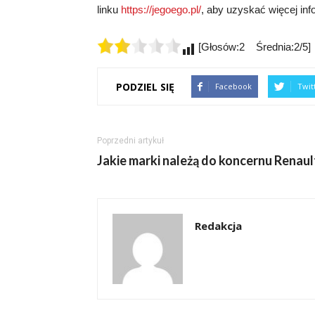
linku
https://jegoego.pl/
, aby uzyskać więcej inf
[Głosów:2 Średnia:2/5]
PODZIEL SIĘ
Facebook
Twit
Poprzedni artykuł
Jakie marki należą do koncernu Renaul
Redakcja