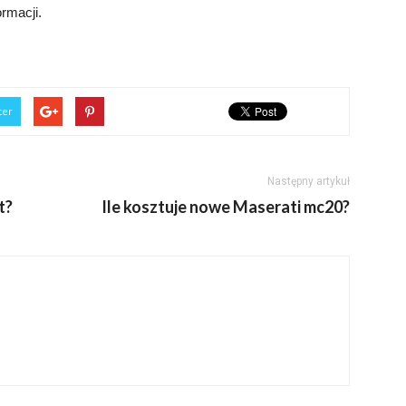
ormacji.
ter
Następny artykuł
t?
Ile kosztuje nowe Maserati mc20?