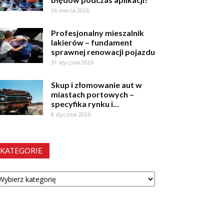
26 marca 2026
Profesjonalny mieszalnik
lakierów – fundament
sprawnej renowacji pojazdu
31 stycznia 2026
Skup i złomowanie aut w
miastach portowych –
specyfika rynku i...
8 stycznia 2026
KATEGORIE
tegorie