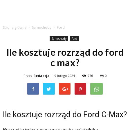
Strona główna
Samochody
Ford
Samochody
Ford
Ile kosztuje rozrząd do ford
c max?
Przez
Redakcja
-
9 lutego 2024
976
0
Ile kosztuje rozrząd do Ford C-Max?
Rozrząd to jedna z najważniejszych części silnika