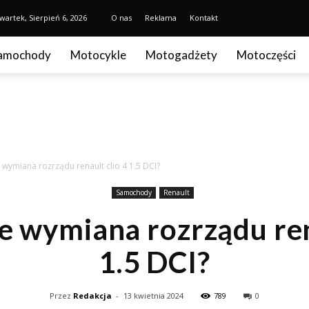
wartek, Sierpień 6, 2026
O nas
Reklama
Kontakt
amochody
Motocykle
Motogadżety
Motoczęści
e wymiana rozrządu renault clio 4 1.5 DCI?
Samochody
Renault
je wymiana rozrządu ren
1.5 DCI?
Przez
Redakcja
-
13 kwietnia 2024
789
0