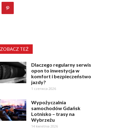
ZOBACZ TEŻ
Dlaczego regularny serwis
opon to inwestycja w
komfort i bezpieczeństwo
jazdy?
1 czerwca 2026
Wypożyczalnia
samochodów Gdańsk
Lotnisko – trasy na
Wybrzeżu
14 kwietnia 2026