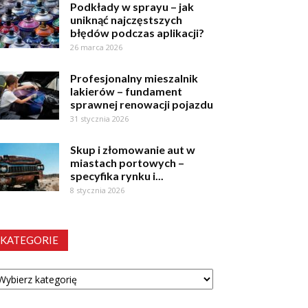
Podkłady w sprayu – jak
uniknąć najczęstszych
błędów podczas aplikacji?
26 marca 2026
Profesjonalny mieszalnik
lakierów – fundament
sprawnej renowacji pojazdu
31 stycznia 2026
Skup i złomowanie aut w
miastach portowych –
specyfika rynku i...
8 stycznia 2026
KATEGORIE
tegorie