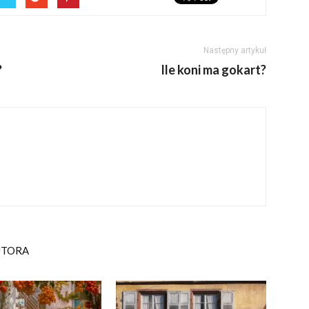
Następny artykuł
?
Ile koni ma gokart?
UTORA