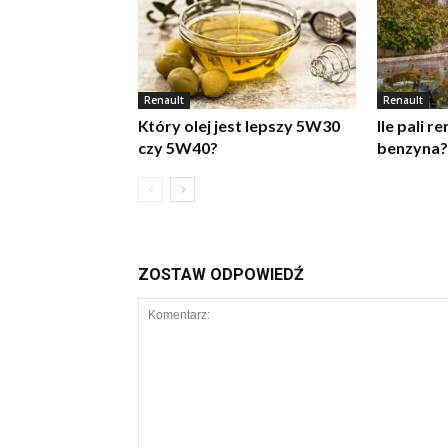
Renault
Renault
Który olej jest lepszy 5W30
Ile pali r
czy 5W40?
benzyna?
ZOSTAW ODPOWIEDŹ