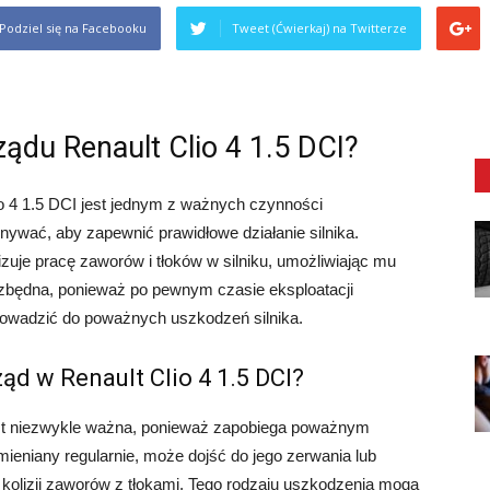
Podziel się na Facebooku
Tweet (Ćwierkaj) na Twitterze
ządu Renault Clio 4 1.5 DCI?
 4 1.5 DCI jest jednym z ważnych czynności
nywać, aby zapewnić prawidłowe działanie silnika.
zuje pracę zaworów i tłoków w silniku, umożliwiając mu
ezbędna, ponieważ po pewnym czasie eksploatacji
prowadzić do poważnych uszkodzeń silnika.
d w Renault Clio 4 1.5 DCI?
est niezwykle ważna, ponieważ zapobiega poważnym
ymieniany regularnie, może dojść do jego zerwania lub
kolizji zaworów z tłokami. Tego rodzaju uszkodzenia mogą