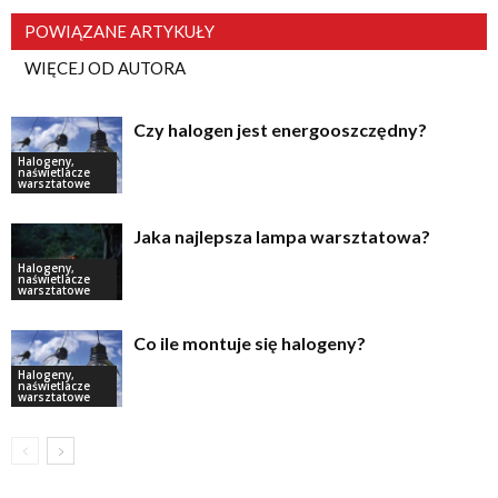
POWIĄZANE ARTYKUŁY
WIĘCEJ OD AUTORA
Czy halogen jest energooszczędny?
Halogeny,
naświetlacze
warsztatowe
Jaka najlepsza lampa warsztatowa?
Halogeny,
naświetlacze
warsztatowe
Co ile montuje się halogeny?
Halogeny,
naświetlacze
warsztatowe