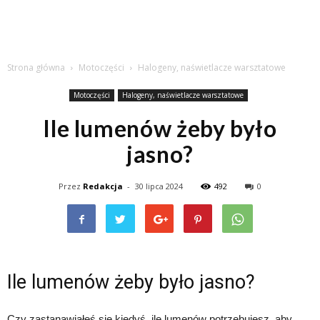
Strona główna
Motoczęści
Halogeny, naświetlacze warsztatowe
Motoczęści
Halogeny, naświetlacze warsztatowe
Ile lumenów żeby było
jasno?
Przez
Redakcja
-
30 lipca 2024
492
0
Ile lumenów żeby było jasno?
Czy zastanawiałeś się kiedyś, ile lumenów potrzebujesz, aby