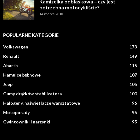
Kamizelka odblaskowa – czy jest
potrzebna motocykliście?
14 marca 2018
POPULARNE KATEGORIE
Volkswagen
173
Renault
149
Abarth
115
Hamulce bębnowe
107
Jeep
105
Gumy drążków stabilizatora
100
Halogeny, naświetlacze warsztatowe
96
Motoporady
95
Gwintowniki i narzynki
95