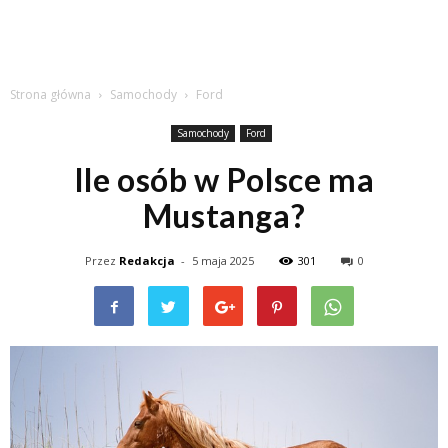
Strona główna
Samochody
Ford
Samochody
Ford
Ile osób w Polsce ma
Mustanga?
Przez
Redakcja
-
5 maja 2025
301
0