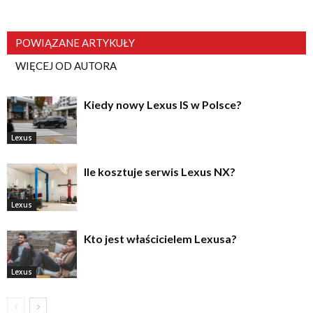
POWIĄZANE ARTYKUŁY
WIĘCEJ OD AUTORA
Kiedy nowy Lexus IS w Polsce?
Lexus
Ile kosztuje serwis Lexus NX?
Lexus
Kto jest właścicielem Lexusa?
Lexus