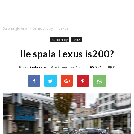
Strona główna
Samochody
Lexus
Samochody
Lexus
Ile spala Lexus is200?
Przez
Redakcja
-
8 października 2025
262
0