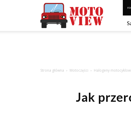
Motoview.pl
ni
S
Strona główna
Motoczęści
Halogeny motocyklow
Jak przer