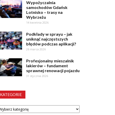
Wypożyczalnia
samochodów Gdańsk
Lotnisko – trasy na
Wybrzeżu
14 kwietnia 2026
Podkłady w sprayu – jak
uniknąć najczęstszych
błędów podczas aplikacji?
26 marca 2026
Profesjonalny mieszalnik
lakierów – fundament
sprawnej renowacji pojazdu
31 stycznia 2026
KATEGORIE
tegorie