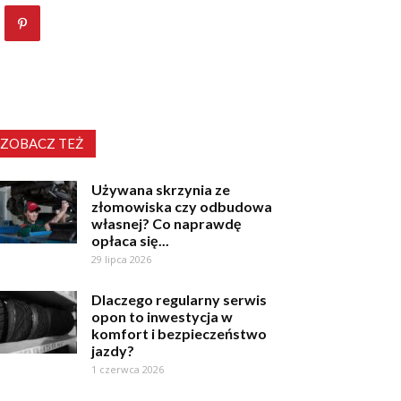
ZOBACZ TEŻ
Używana skrzynia ze
złomowiska czy odbudowa
własnej? Co naprawdę
opłaca się...
29 lipca 2026
Dlaczego regularny serwis
opon to inwestycja w
komfort i bezpieczeństwo
jazdy?
1 czerwca 2026