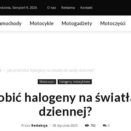
edziela, Sierpień 9, 2026
O nas
Reklama
Kontakt
amochody
Motocykle
Motogadżety
Motoczęści
e
Jak przerobić halogeny na światła do jazdy dziennej?
Motoczęści
Halogeny motocyklowe
obić halogeny na światł
dziennej?
Przez
Redakcja
-
28 stycznia 2025
762
0