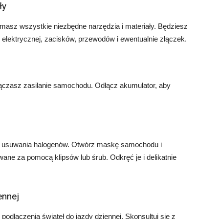
ły
 masz wszystkie niezbędne narzędzia i materiały. Będziesz
elektrycznej, zacisków, przewodów i ewentualnie złączek.
łączasz zasilanie samochodu. Odłącz akumulator, aby
do usuwania halogenów. Otwórz maskę samochodu i
ane za pomocą klipsów lub śrub. Odkręć je i delikatnie
ennej
odłączenia świateł do jazdy dziennej. Skonsultuj się z