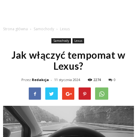
Strona główna
Samochody
Lexus
Samochody
Lexus
Jak włączyć tempomat w
Lexus?
Przez
Redakcja
-
11 stycznia 2024
2274
0