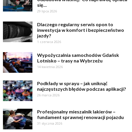
się...
29 lipca 2026
Dlaczego regularny serwis opon to
inwestycja w komfort i bezpieczeństwo
jazdy?
1 czerwca 2026
Wypożyczalnia samochodów Gdańsk
Lotnisko – trasy na Wybrzeżu
14 kwietnia 2026
Podkłady w sprayu – jak uniknąć
najczęstszych błędów podczas aplikacji?
26 marca 2026
Profesjonalny mieszalnik lakierów –
fundament sprawnej renowacji pojazdu
31 stycznia 2026