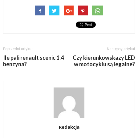
Poprzedni artykuł
Następny artykuł
Ile pali renault scenic 1.4
Czy kierunkowskazy LED
benzyna?
w motocyklu są legalne?
Redakcja