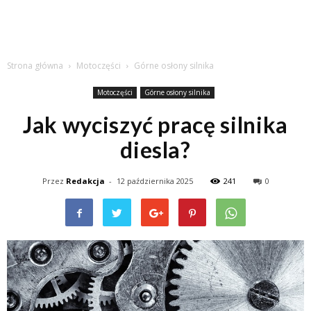
Strona główna
Motoczęści
Górne osłony silnika
Motoczęści
Górne osłony silnika
Jak wyciszyć pracę silnika
diesla?
Przez
Redakcja
-
12 października 2025
241
0