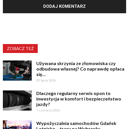
ZOBACZ TEŻ
Używana skrzynia ze złomowiska czy
odbudowa własnej? Co naprawdę opłaca
się...
29 lipca 2026
Dlaczego regularny serwis opon to
inwestycja w komfort i bezpieczeństwo
jazdy?
1 czerwca 2026
Wypożyczalnia samochodów Gdańsk
Lotnisko – trasy na Wybrzeżu