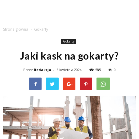
Strona główna
Gokarty
Gokarty
Jaki kask na gokarty?
Przez
Redakcja
-
6 kwietnia 2024
585
0