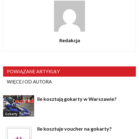
Redakcja
POWIĄZANE ARTYKUŁY
WIĘCEJ OD AUTORA
Ile kosztują gokarty w Warszawie?
Gokarty
Ile kosztuje voucher na gokarty?