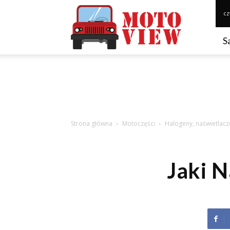
Motoview.pl
cz
S
Strona główna
Motoczęści
Halogeny, naświetlac
Jaki N