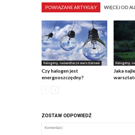
POWIĄZANE ARTYKUŁY
WIĘCEJ OD A
Halogeny, naświetlacze warsztatowe
Halogeny, n
Czy halogen jest
Jaka najl
energooszczędny?
warszta
ZOSTAW ODPOWIEDŹ