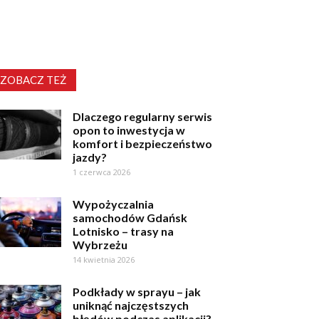
ZOBACZ TEŻ
Dlaczego regularny serwis
opon to inwestycja w
komfort i bezpieczeństwo
jazdy?
1 czerwca 2026
Wypożyczalnia
samochodów Gdańsk
Lotnisko – trasy na
Wybrzeżu
14 kwietnia 2026
Podkłady w sprayu – jak
uniknąć najczęstszych
błędów podczas aplikacji?