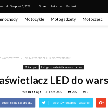
wartek, Sierpień 6, 2026
O nas
Reklama
Kontakt
amochody
Motocykle
Motogadżety
Motoczęści
ze warsztatowe
Jaki Naświetlacz LED do warsztatu?
Motoczęści
Halogeny, naświetlacze warsztatowe
aświetlacz LED do war
Przez
Redakcja
-
31 lipca 2025
265
0
Podziel się na Facebooku
Tweet (Ćwierkaj) na Twitterze