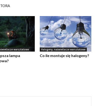
UTORA
aświetlacze warsztatowe
Halogeny, naświetlacze warsztatowe
epsza lampa
Co ile montuje się halogeny?
towa?