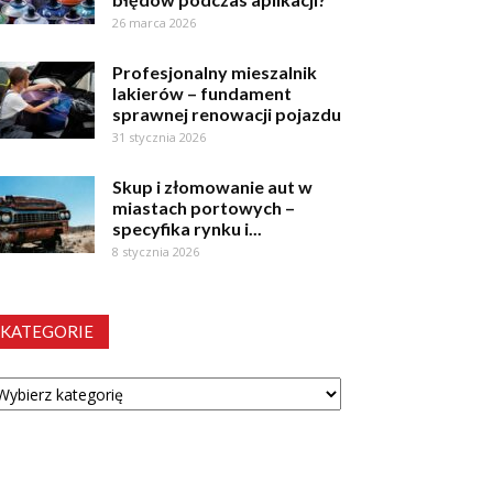
26 marca 2026
Profesjonalny mieszalnik
lakierów – fundament
sprawnej renowacji pojazdu
31 stycznia 2026
Skup i złomowanie aut w
miastach portowych –
specyfika rynku i...
8 stycznia 2026
KATEGORIE
tegorie