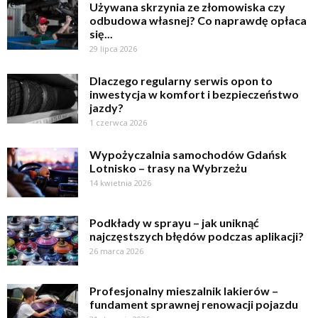
Używana skrzynia ze złomowiska czy
odbudowa własnej? Co naprawdę opłaca
się...
29 lipca 2026
Dlaczego regularny serwis opon to
inwestycja w komfort i bezpieczeństwo
jazdy?
1 czerwca 2026
Wypożyczalnia samochodów Gdańsk
Lotnisko – trasy na Wybrzeżu
14 kwietnia 2026
Podkłady w sprayu – jak uniknąć
najczęstszych błędów podczas aplikacji?
26 marca 2026
Profesjonalny mieszalnik lakierów –
fundament sprawnej renowacji pojazdu