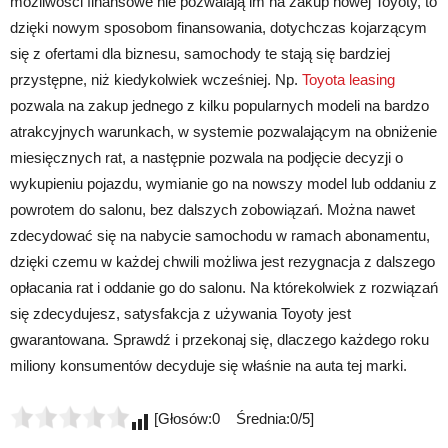
możliwości finansowe nie pozwalają im na zakup nowej Toyoty, to
dzięki nowym sposobom finansowania, dotychczas kojarzącym
się z ofertami dla biznesu, samochody te stają się bardziej
przystępne, niż kiedykolwiek wcześniej. Np.
Toyota leasing
pozwala na zakup jednego z kilku popularnych modeli na bardzo
atrakcyjnych warunkach, w systemie pozwalającym na obniżenie
miesięcznych rat, a następnie pozwala na podjęcie decyzji o
wykupieniu pojazdu, wymianie go na nowszy model lub oddaniu z
powrotem do salonu, bez dalszych zobowiązań. Można nawet
zdecydować się na nabycie samochodu w ramach abonamentu,
dzięki czemu w każdej chwili możliwa jest rezygnacja z dalszego
opłacania rat i oddanie go do salonu. Na którekolwiek z rozwiązań
się zdecydujesz, satysfakcja z używania Toyoty jest
gwarantowana. Sprawdź i przekonaj się, dlaczego każdego roku
miliony konsumentów decyduje się właśnie na auta tej marki.
[Głosów:0 Średnia:0/5]