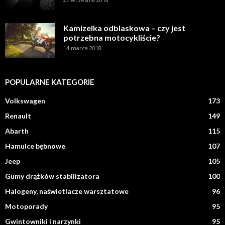
Kamizelka odblaskowa – czy jest
potrzebna motocykliście?
14 marca 2018
POPULARNE KATEGORIE
Volkswagen
173
Renault
149
Abarth
115
Hamulce bębnowe
107
Jeep
105
Gumy drążków stabilizatora
100
Halogeny, naświetlacze warsztatowe
96
Motoporady
95
Gwintowniki i narzynki
95