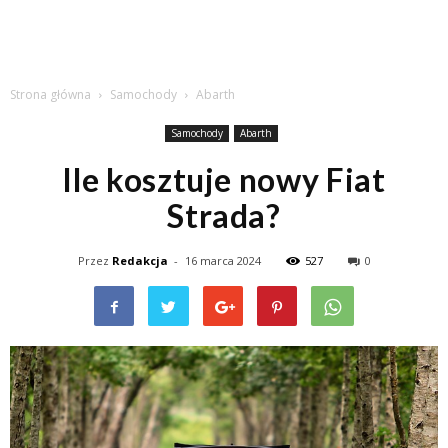
Strona główna
Samochody
Abarth
Samochody
Abarth
Ile kosztuje nowy Fiat
Strada?
Przez
Redakcja
-
16 marca 2024
527
0