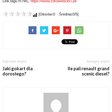
Link tagu HTML:
https://www.zdrowedzieci.pl/
[Głosów:0 Średnia:0/5]
Poprzedni artykuł
Następny artykuł
Jaki gokart dla
Ile pali renault grand
dorosłego?
scenic diesel?