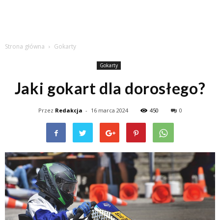
Strona główna
Gokarty
Gokarty
Jaki gokart dla dorosłego?
Przez
Redakcja
-
16 marca 2024
450
0