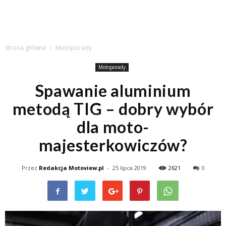
Strona główna
Motoporady
Motoporady
Spawanie aluminium
metodą TIG – dobry wybór
dla moto-
majesterkowiczów?
Przez
Redakcja Motoview.pl
-
25 lipca 2019
2621
0